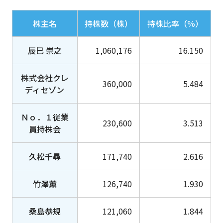
株主名
持株数（株）
持株比率（％）
辰巳 崇之
1,060,176
16.150
株式会社クレ
360,000
5.484
ディセゾン
Ｎｏ．１従業
230,600
3.513
員持株会
久松千尋
171,740
2.616
竹澤薫
126,740
1.930
桑島恭規
121,060
1.844