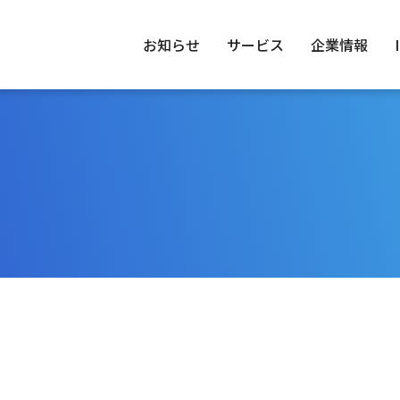
お知らせ
サービス
企業情報
トップメッセージ
IRニュース
トップメッセージ
No.1ってどん
経営理
環境（E
業情報
情報
ステナビリティ
経営体制
経営方針
グループ一覧
業績財務情報
IRカレンダー
FAQ