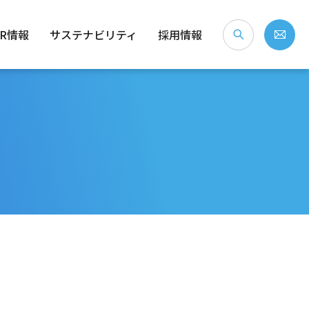
IR情報
サステナビリティ
採用情報
な会社？
念・経営ビジョン
）
社会（S）
個人投資家のみなさまへ
会社概要
ガバナンス（G）
沿革
事業拠点・所在地
IRライブラリ
株式情報
電子公告
免責事項