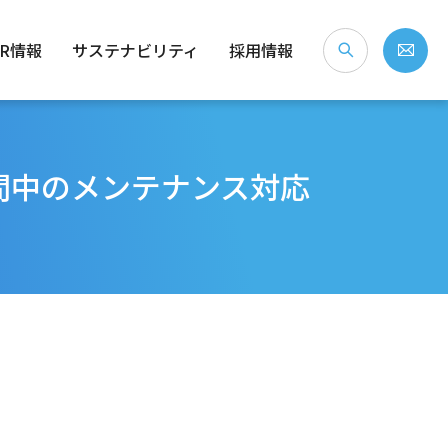
IR情報
サステナビリティ
採用情報
間中のメンテナンス対応
な会社？
念・経営ビジョン
）
社会（S）
個人投資家のみなさまへ
会社概要
ガバナンス（G）
沿革
事業拠点・所在地
IRライブラリ
株式情報
電子公告
免責事項