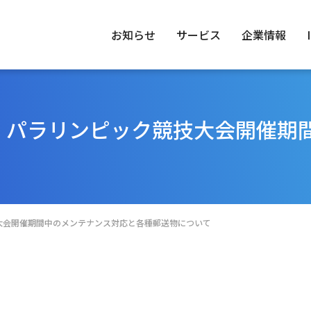
お知らせ
サービス
企業情報
ク・パラリンピック競技大会開催期
トップメッセージ
IRニュース
トップメッセージ
No.1ってどん
経営理
環境（E
業情報
情報
ステナビリティ
経営体制
経営方針
グループ一覧
業績財務情報
IRカレンダー
FAQ
技大会開催期間中のメンテナンス対応と各種郵送物について