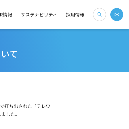
IR情報
サステナビリティ
採用情報
ついて
な会社？
念・経営ビジョン
）
社会（S）
個人投資家のみなさまへ
会社概要
ガバナンス（G）
沿革
事業拠点・所在地
IRライブラリ
株式情報
電子公告
免責事項
で打ち出された「テレワ
しました。