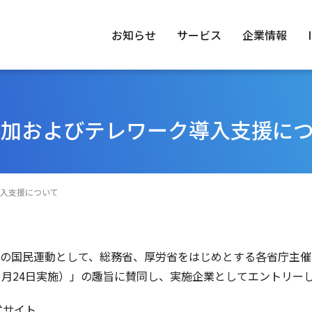
お知らせ
サービス
企業情報
参加およびテレワーク導入支援に
トップメッセージ
IRニュース
トップメッセージ
No.1ってどん
経営理
環境（E
業情報
情報
ステナビリティ
経営体制
経営方針
グループ一覧
業績財務情報
入支援について
IRカレンダー
FAQ
の国民運動として、総務省、厚労省をはじめとする各省庁主催
７月24日実施）」の趣旨に賛同し、実施企業としてエントリー
式サイト